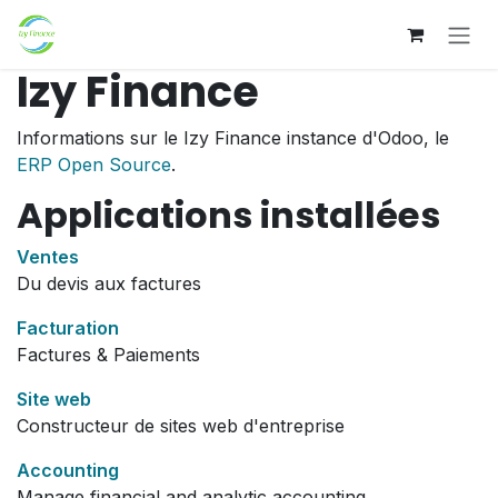
Se rendre au contenu
Izy Finance
Informations sur le Izy Finance instance d'Odoo, le
ERP Open Source
.
Applications installées
Ventes
Du devis aux factures
Facturation
Factures & Paiements
Site web
Constructeur de sites web d'entreprise
Accounting
Manage financial and analytic accounting