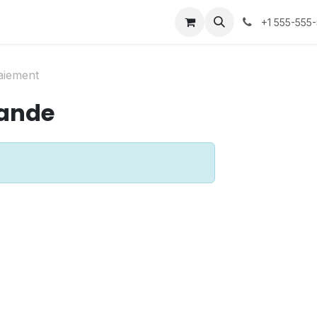
p
+1 555-555
aiement
ande