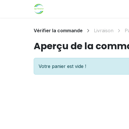
Se rendre au contenu
Accueil
Boutique
Accueil
Hel
Vérifier la commande
Livraison
P
Aperçu de la comm
Votre panier est vide !