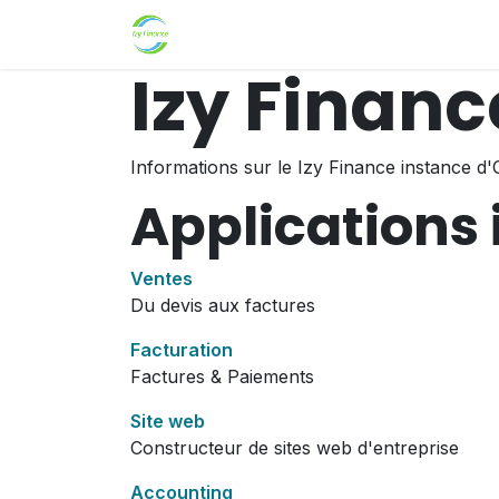
Se rendre au contenu
Accueil
Boutique
Accueil
Hel
Izy Financ
Informations sur le Izy Finance instance d
Applications 
Ventes
Du devis aux factures
Facturation
Factures & Paiements
Site web
Constructeur de sites web d'entreprise
Accounting