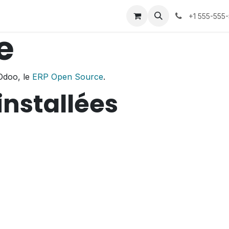
p
+1 555-555
e
'Odoo, le
ERP Open Source
.
installées